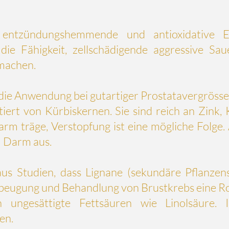
t entzündungshemmende und antioxidative Ei
 die Fähigkeit, zellschädigende aggressive Sau
 machen.
 die Anwendung bei gutartiger Prostatavergrös
tiert von Kürbiskernen. Sie sind reich an
Zink
,
arm
träge,
Verstopfung
ist eine mögliche Folge
m Darm aus.
us Studien, dass Lignane (sekundäre Pflanzens
Vorbeugung und Behandlung von
Brustkrebs
eine Ro
n ungesättigte Fettsäuren wie Linolsäure. 
en.