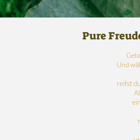
Pure Freude
Gebo
Und währ
reifst d
Al
ei
un