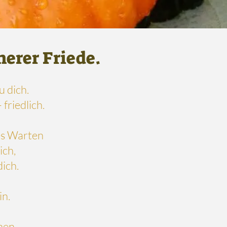
nerer Friede.
u dich.
friedlich.
ses Warten
ich,
ich.
in.
nen.