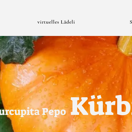
virtuelles Lädeli
Kürb
urcupita Pepo