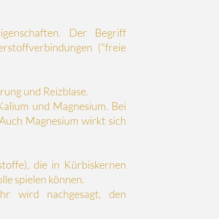
genschaften. Der Begriff
erstoffverbindungen ("freie
serung und
Reizblase
.
Kalium
und
Magnesium
. Bei
. Auch Magnesium wirkt sich
toffe), die in Kürbiskernen
lle spielen können.
Ihr wird nachgesagt, den