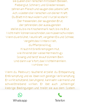
sie quälen die Menschen mit bösem Beissen,
Fieberglut, Schmerz, und Gliederreissen,
zehren am Fleisch und saugen des Lebens Saft.
Ach, wüssten die Menschen von deiner Kraft.
Du Blatt mit neun Adern und Wurzel so stark!
Der fressenden, der saugenden Brut,
der zehrenden, der auslaugenden
stellst du bis ins Knochenmark nach, bis ins Blut.
Nicht mehr können sie schinden, sie müssen schwinden.
Wenn du erblühst, Neunkraft, vergehen Eis und Schnee;
Vergeht des Winters Weh,
du Pflanze so klug,
Kraut mit breitkrempigem Hut,
wie ihn einst der weise Hermes trug.»
So sang und tanzt’ es auf dünnem Bein
Und dann war’s fort, das Wichtelmännlein.
Wolf-Dieter Storl
Wenn du Pestwurz räucherst erzielst du Entspannung,
Entkrampfung und es lösen sich geistige Verkrampfung.
Er wirkt schützend, beruhigend, kann sehr wärmend und
schweißtreibend wirken. Er löst auch „schleimige“,
klebrige Bedingungen und treibt sie aus dem System
heraus.
Whatsapp
Telefon
Literaturangaben