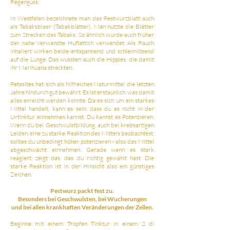
Regenguss.
In Westfalen bezeichnete man das Pestwurzblatt auch
als Tabaksblaer (Tabakblätter). Man nutzte die Blätter
zum Strecken des Tabaks. So ähnlich wurde auch früher
der nahe Verwandte Huflattich verwendet. Als Rauch
inhaliert wirken beide entspannend und schleimlösend
auf die Lunge. Das wussten auch die Hippies, die damit
ihr Marihuana streckten.
Petasites hat sich als hilfreiches Naturmittel die letzten
Jahre hindurch gut bewährt. Es ist erstaunlich, was damit
alles erreicht werden konnte. Da es sich um ein starkes
Mittel handelt, kann es sein, dass du es nicht in der
Urtinktur einnehmen kannst. Du kannst es Potenzieren.
Wenn du bei Geschwulstbildung, auch bei krebsartigen
Leiden, eine zu starke Reaktion des Mittels beobachtest,
solltes du unbedingt höher potenzieren - also das Mittel
abgeschwächt einnehmen. Gerade wenn es stark
reagiert, zeigt das, das du richtig gewählt hast. Die
starke Reaktion ist in der Hinsicht also ein günstiges
Zeichen.
Pestwurz packt fest zu.
Besonders bei Geschwulsten, bei Wucherungen
und bei allen krankhaften Veränderungen der Zellen.
Beginne mit einem Tropfen Tinktur in einem 2 dl