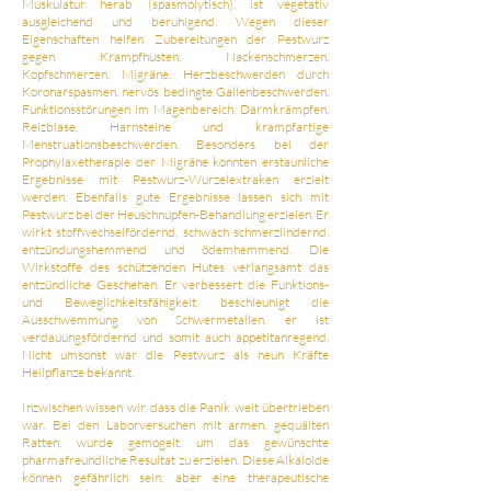
Muskulatur herab (spasmolytisch), ist vegetativ
ausgleichend und beruhigend. Wegen dieser
Eigenschaften helfen Zubereitungen der Pestwurz
gegen Krampfhusten, Nackenschmerzen,
Kopfschmerzen, Migräne, Herzbeschwerden durch
Koronarspasmen, nervös bedingte Gallenbeschwerden,
Funktionsstörungen im Magenbereich, Darmkrämpfen,
Reizblase, Harnsteine und krampfartige
Menstruationsbeschwerden. Besonders bei der
Prophylaxetherapie der Migräne konnten erstaunliche
Ergebnisse mit Pestwurz-Wurzelextraken erzielt
werden. Ebenfalls gute Ergebnisse lassen sich mit
Pestwurz bei der Heuschnupfen-Behandlung erzielen. Er
wirkt stoffwechselfördernd, schwach schmerzlindernd,
entzündungshemmend und ödemhemmend. Die
Wirkstoffe des schützenden Hutes verlangsamt das
entzündliche Geschehen. Er verbessert die Funktions-
und Beweglichkeitsfähigkeit, beschleunigt die
Ausschwemmung von Schwermetallen, er ist
verdauungsfördernd und somit auch appetitanregend.
Nicht umsonst war die Pestwurz als neun Kräfte
Heilpflanze bekannt.
Inzwischen wissen wir, dass die Panik weit übertrieben
war. Bei den Laborversuchen mit armen, gequälten
Ratten, wurde gemogelt, um das gewünschte
pharmafreundliche Resultat zu erzielen. Diese Alkaloide
können gefährlich sein, aber eine therapeutische