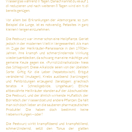
Wasserglas während 8 Tagen. Danach kannst du es auf 1
dl reduzieren und nach weiteren 8 Tagen wird ein ½ dl
bereits genügen.
Vor allem bei Erkrankungen der Atemorgane, so zum
Beispiel die Lunge, ist es notwendig, Petasites in ganz
kleinen Mengen einzunehmen.
Die Pestwurz war immer schon eine Heilpflanze. Geriet
jedoch in der modernen Welt in Vergessenheit. Als man
im Zuge der Heilkräuter-Renaissance in den 1980er-
Jahren, ihre krampf- und schmerzlindernde Wirkung
wiederzuentdecken, da schwang man eine mächtige und
gemeine Keule gegen sie. «Pyrrolizidinalkaloide» hiess
das Schlagwort. Diese Alkaloide seien von der übelsten
Sorte: Giftig für die Leber (hepatotoxisch), Erbgut
verändernd (mutagen), Krebs auslösend (karzinogen)
und Fehlbildungen erzeugend (teratogen: griechisch
teratos = Schreckgebilde, Ungeheuer). Etliche
altbewährte Heilkräuter standen auf der Abschussliste:
Die Pestwurz, und der ähnlich wirkende Huflattich, der
Borretsch, der Wasserdost und andere Pflanzen. Da hält
man sich doch lieber an die sauberen pharmazeutischen
Produkte! Die haben doch bestimmt keine
Nebenwirkungen – oder?
Die Pestwurz wirkt krampflösend und krampfstillend,
schmerzlindernd, setzt den Tonus der glatten