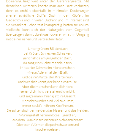
Dosierung liegt weit unter der Gefahrengrenze, Mit
denselben Kriterien könnte man auch Brot verbieten,
denn es enthält ebenfalls in minimalen Dosierungen
allerlei schädliche Stoffe. Doch in den Köpfen, im
Gedächtnis und in vielen Büchern und im Internet sind
sie verankert. Schon fast krampfartig haften sie an uns.
Vielleicht kann dich der Naturgeist vom Gegenteil
überzeugen, damit du etwas lockerer wirst im Umgang
mit deiner nahen und vertrauten Natur.
Unter grünem Blätterdach
bei Kröten, Schnecken, Schnaken,
ganz nah da am gurgelnden Bach,
da sang ein Wichtelmännlein fein.
Mit zarter Stimme im Mondenschein:
«Neun Adern hat dein Blatt,
und deine Wurzel der Kräfte neun,
und wer dich kennt, der kann sich freu’n!
Aber die Menschen kenn dich nicht,
sehen dich nicht, verstehen dich nicht,
und sagte man’s ihnen glatt ins Gesicht.
Menschenkinder sind viel zu dumm,
immer spukt’s in ihrem Kopf herum.
Sie sollten doch vermeiden, das Hassen und das Neiden:
Wurmgestalt nehmen böse Tugend an,
aus dem Dunkeln schleichen sie sich dann heran:
Die roten Würmer, die pechschwarzen und
knochenweissen,