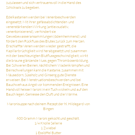
zuzulassen und sich vertrauensvoll in die Hand des
Schicksals zu begeben.
Edelkastanien werden bei Venenbeschwerden
eingesetzt. Mit ihrer gefässabdichtenden und
venenstärkenden Wirkung (antiexsudativ,
venentonisierend), verhindert sie
Gewebewasseransammlungen (ödemhemmend) und
fördert den Rückfluss des Blutes zurück zum Herzen.
Erschlaffte Venen werden wieder gestrafft, die
Kapillarbrüchigkeit wird herabgesetzt und zusammen
mit der beschleunigten Blutflussgeschwindigkeit, wirkt
die braune glänzende Nuss, gegen Thrombosenbildung.
Bei Schweren Beinen, nächtlichem Wadenkrämpfen und
Beinschwellungen kann die Kastanie, zusammen mit
Mäusedorn, Süssholz und Ginseng gute Dienste
erweisen. Bei Menstruationsbeschwerden und bei
Bauchweh aus Angst vor kommenden Ereignissen. Eine
Handvoll heisse Maroni in ein Tuch wickeln und auf den
Bauch legen. Geniesse den Duft und die Wärme.
Maronisuppe nach deinem Rezept der hl. Hildegard von
Bingen
600 Gramm Maroni gekocht und geschält.
1/4 Knolle Sellerie
1 Zwiebel
1 Esslöffel Butter