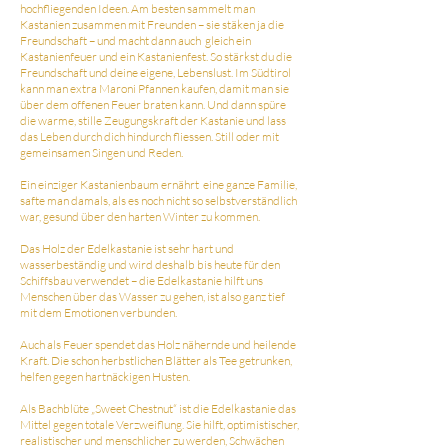
hochfliegenden Ideen. Am besten sammelt man
Kastanien zusammen mit Freunden – sie stäken ja die
Freundschaft – und macht dann auch gleich ein
Kastanienfeuer und ein Kastanienfest. So stärkst du die
Freundschaft und deine eigene, Lebenslust. Im Südtirol
kann man extra Maroni Pfannen kaufen, damit man sie
über dem offenen Feuer braten kann. Und dann spüre
die warme, stille Zeugungskraft der Kastanie und lass
das Leben durch dich hindurch fliessen. Still oder mit
gemeinsamen Singen und Reden.
Ein einziger Kastanienbaum ernährt eine ganze Familie,
safte man damals, als es noch nicht so selbstverständlich
war, gesund über den harten Winter zu kommen.
Das Holz der Edelkastanie ist sehr hart und
wasserbeständig und wird deshalb bis heute für den
Schiffsbau verwendet – die Edelkastanie hilft uns
Menschen über das Wasser zu gehen, ist also ganz tief
mit dem Emotionen verbunden.
Auch als Feuer spendet das Holz nähernde und heilende
Kraft. Die schon herbstlichen Blätter als Tee getrunken,
helfen gegen hartnäckigen Husten.
Als Bachblüte „Sweet Chestnut“ ist die Edelkastanie das
Mittel gegen totale Verzweiflung. Sie hilft, optimistischer,
realistischer und menschlicher zu werden, Schwächen