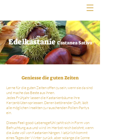
Edelkastanie
Castanea Sativa
Geniesse die guten Zeiten
Lerne für die guten Zeiten offen zu sein, wenn sie da sind
und mache das Beste aus ihnen.
Jedes Frühjahr lassen die Kastanienbäume ihre
Kerzenblüten spriessen. Deren betörender Duft, lädt
alle möglichen Insekten zu rauschenden Pollen-Partys
ein.
Dieses Feel-good-Lebensgefühl zahlt sich in Form von
Befruchtung aus und wird im Herbst reich belohnt, wenn
die Äste voll von Kastanien hängen. Natürlich kommt
eines Tages der Winter zurück, aber solange die Sonne