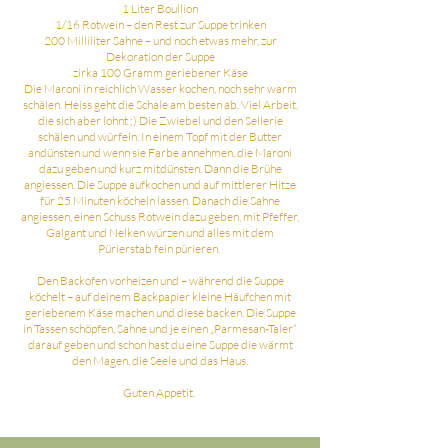
1 Liter Boullion
1/16 Rotwein – den Rest zur Suppe trinken
200 Milliliter Sahne – und noch etwas mehr, zur
Dekoration der Suppe
zirka 100 Gramm geriebener Käse
Die Maroni in reichlich Wasser kochen, noch sehr warm
schälen. Heiss geht die Schale am besten ab. Viel Arbeit,
die sich aber lohnt ;) Die Zwiebel und den Sellerie
schälen und würfeln. In einem Topf mit der Butter
andünsten und wenn sie Farbe annehmen, die Maroni
dazu geben und kurz mitdünsten. Dann die Brühe
angiessen. Die Suppe aufkochen und auf mittlerer Hitze
für 25 Minuten köcheln lassen. Danach die Sahne
angiessen, einen Schuss Rotwein dazu geben, mit Pfeffer,
Galgant und Nelken würzen und alles mit dem
Pürierstab fein pürieren.
Den Backofen vorheizen und – während die Suppe
köchelt – auf deinem Backpapier kleine Häufchen mit
geriebenem Käse machen und diese backen. Die Suppe
in Tassen schöpfen, Sahne und je einen „Parmesan-Taler“
darauf geben und schon hast du eine Suppe die wärmt
den Magen, die Seele und das Haus.
Guten Appetit.