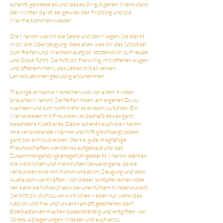
scheint, geniesse es und lass es dir gut gehen. Wenn dann
der Winter da ist, sei gewiss, der Frühling und die
Wärme kommen wieder.
Die Maroni wärmt die Seele und den Magen. Sie stärkt
in dir die Überzeugung, dass alles, was dir das Schicksal
zum Reifen und Wachsen aufgibt, letztendlich zu Freude
und Glück führt. Sie hilft dir, freiwillig, mit offenen Augen
und offenem Herz, das Leben mit all seinen
Lernsituationen geduldig anzunehmen.
Traurige, einsame Menschen und vor allem Kinder
brauchen Maroni. Sie helfen ihnen, am eigenen Du zu
wachsen und sich nicht mehr so einsam zu fühlen. Ein
Maroniessen mit Freunden ist deshalb etwas ganz
besonders Kostbares. Dabei schenkt euch die Maroni
ihre verbindende Wärme und hilft gleichzeigt jedem,
ganz bei sich zu bleiben. Starke, gute, tragfähige
Freundschaften werden so aufgebaut und das
Zusammengehörigkeitsgefühl gestärkt. Maroni stärken
die weiblichen und männlichen Sexualorgane, da sie
verbunden sind mit Kommunikation, Zeugung und dem
Austausch von Kräften, Von dieser schöpferischen Idee
her kann sie hilfreich sein bei unerfülltem Kinderwunsch.
Sie hilft dir, dich zu verwirklichen – aber nur, wenn das
lustvoll und frei und unverkrampft geschehen darf.
Edelkastanien machen bodenständig und entgiften von
Stress, Ablagerungen, Wasser und auch allzu